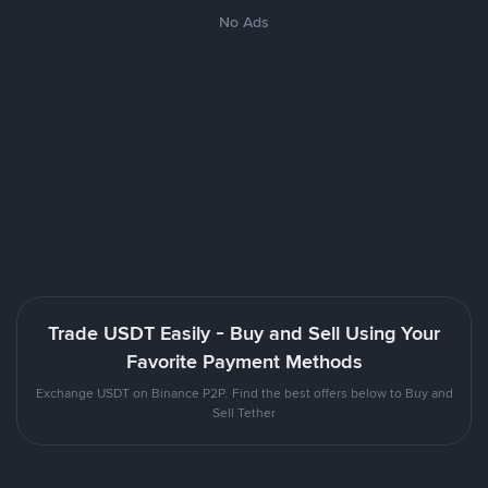
No Ads
Trade USDT Easily - Buy and Sell Using Your
Favorite Payment Methods
Exchange USDT on Binance P2P. Find the best offers below to Buy and
Sell Tether