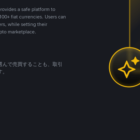
rovides a safe platform to
00+ fiat currencies. Users can
rs, while setting their
pto marketplace.
選んで売買することも、取引
す。