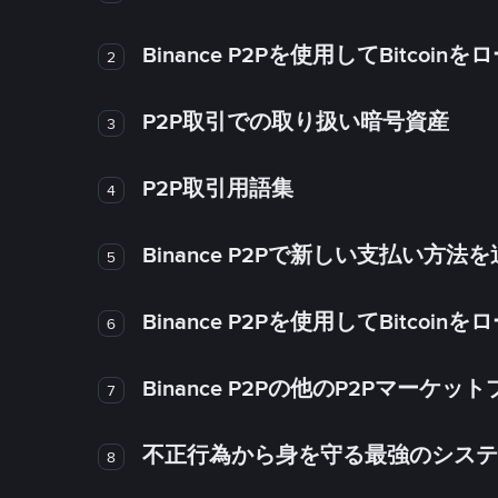
Binance P2Pを使用してBitco
2
P2P取引での取り扱い暗号資産
3
P2P取引用語集
4
Binance P2Pで新しい支払い方
5
Binance P2Pを使用してBitco
6
Binance P2Pの他のP2Pマー
7
不正行為から身を守る最強のシステム－
8