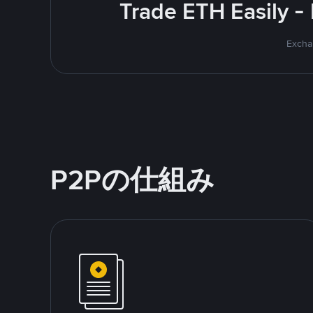
Trade ETH Easily -
Excha
P2Pの仕組み