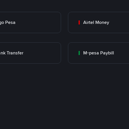
go Pesa
Airtel Money
nk Transfer
M-pesa Paybill