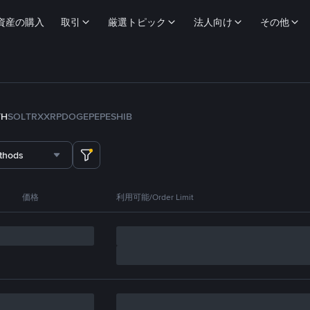
資産の購入
取引
厳選トピック
法人向け
その他
TH
SOL
TRX
XRP
DOGE
PEPE
SHIB
thods
価格
利用可能/Order Limit