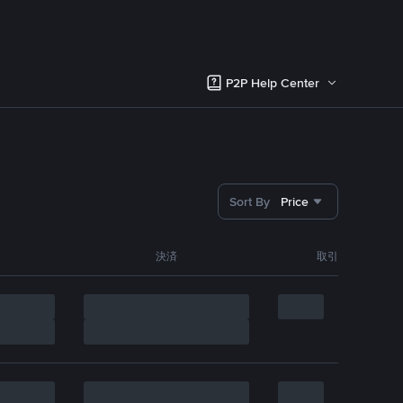
P2P Help Center
Sort By
Price
決済
取引