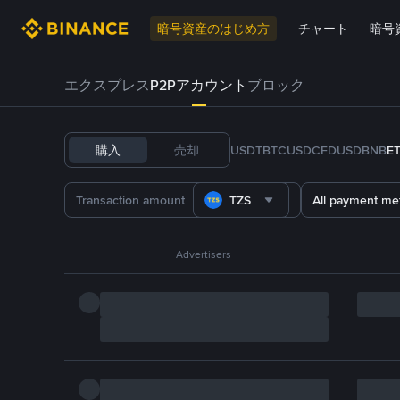
暗号資産のはじめ方
チャート
暗号
エクスプレス
P2Pアカウント
ブロック
購入
売却
USDT
BTC
USDC
FDUSD
BNB
E
TZS
All payment me
Advertisers