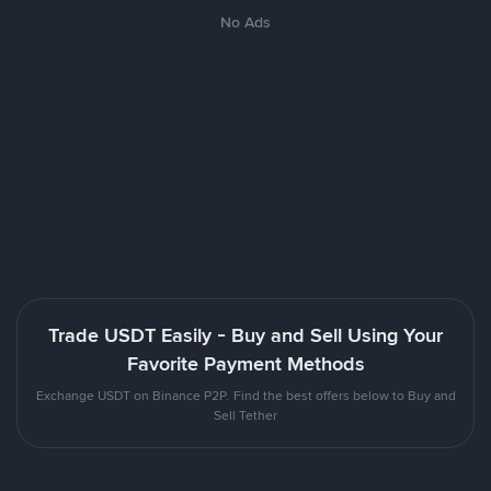
No Ads
Trade USDT Easily - Buy and Sell Using Your
Favorite Payment Methods
Exchange USDT on Binance P2P. Find the best offers below to Buy and
Sell Tether