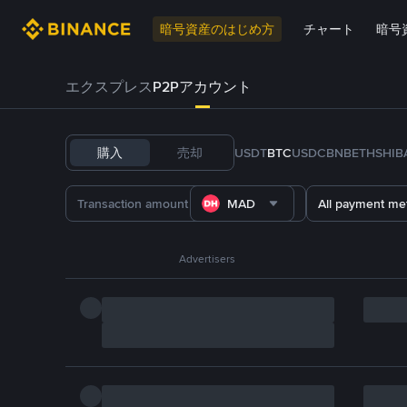
暗号資産のはじめ方
チャート
暗号
エクスプレス
P2Pアカウント
購入
売却
USDT
BTC
USDC
BNB
ETH
SHIB
MAD
All payment me
Advertisers