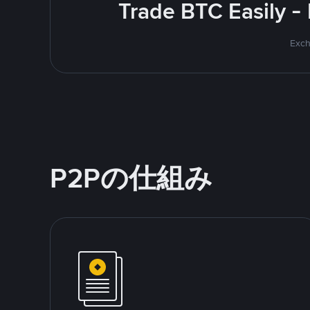
Trade BTC Easily -
Exch
P2Pの仕組み