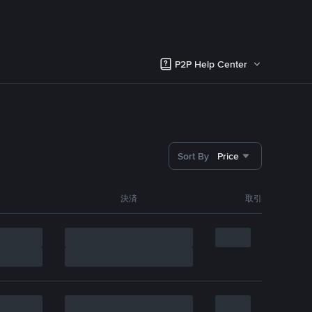
P2P Help Center
Sort By
Price
決済
取引