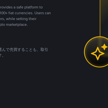
rovides a safe platform to
00+ fiat currencies. Users can
rs, while setting their
pto marketplace.
選んで売買することも、取引
す。