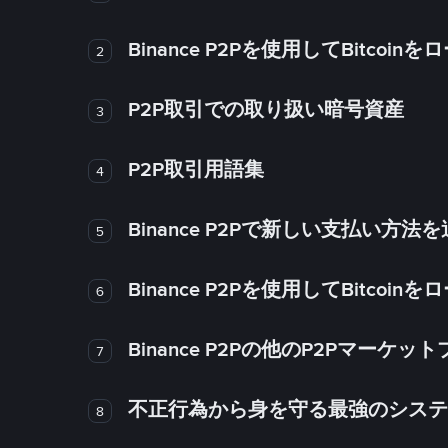
Binance P2Pを使用してBitco
2
P2P取引での取り扱い暗号資産
3
P2P取引用語集
4
Binance P2Pで新しい支払い方
5
Binance P2Pを使用してBitco
6
Binance P2Pの他のP2Pマー
7
不正行為から身を守る最強のシステム－
8