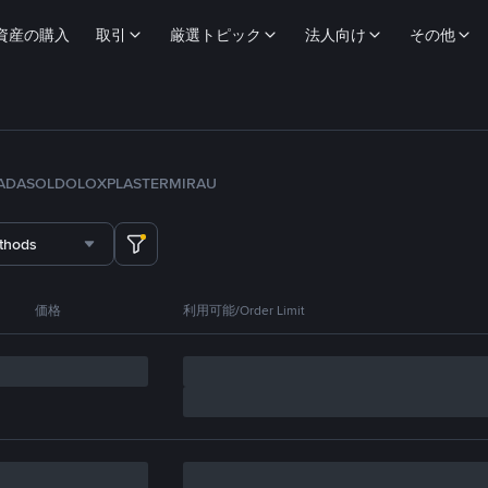
資産の購入
取引
厳選トピック
法人向け
その他
ADA
SOL
DOLO
XPL
ASTER
MIRA
U
thods
価格
利用可能/Order Limit