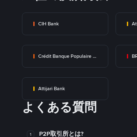
CIH Bank
At
Crédit Banque Populaire du Maroc
B
Attijari Bank
よくある質問
P2P取引所とは?
1