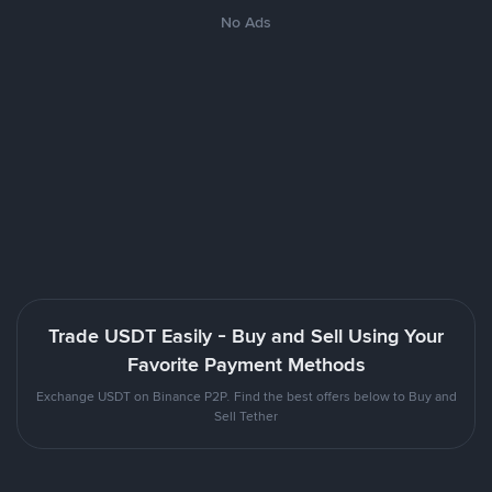
No Ads
Trade USDT Easily - Buy and Sell Using Your
Favorite Payment Methods
Exchange USDT on Binance P2P. Find the best offers below to Buy and
Sell Tether