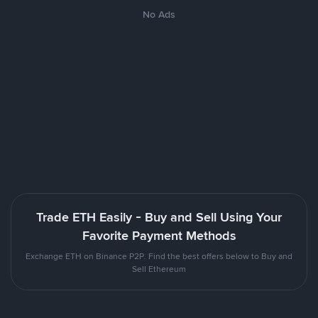
No Ads
Trade ETH Easily - Buy and Sell Using Your
Favorite Payment Methods
Exchange ETH on Binance P2P. Find the best offers below to Buy and
Sell Ethereum