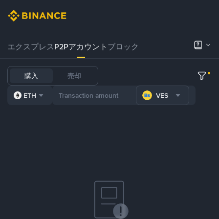
エクスプレス
P2Pアカウント
ブロック
購入
売却
ETH
VES