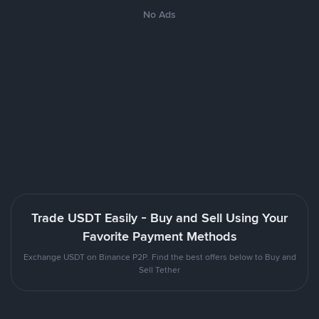
No Ads
Trade USDT Easily - Buy and Sell Using Your
Favorite Payment Methods
Exchange USDT on Binance P2P. Find the best offers below to Buy and
Sell Tether