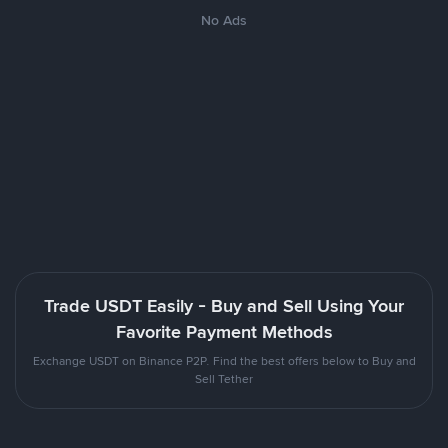
No Ads
Trade USDT Easily - Buy and Sell Using Your
Favorite Payment Methods
Exchange USDT on Binance P2P. Find the best offers below to Buy and
Sell Tether