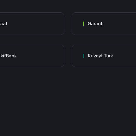
raat
Garanti
kifBank
Kuveyt Turk