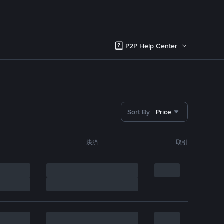
P2P Help Center
Sort By
Price
決済
取引