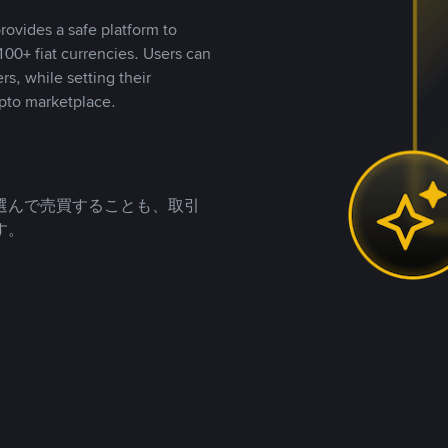
rovides a safe platform to
00+ fiat currencies. Users can
rs, while setting their
pto marketplace.
選んで売買することも、取引
す。