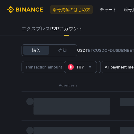
暗号資産のはじめ方
チャート
暗号
エクスプレス
P2Pアカウント
購入
売却
USDT
BTC
USDC
FDUSD
BNB
E
TRY
All payment me
Advertisers