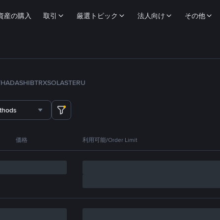
資産の購入
取引
厳選トピック
法人向け
その他
TH
ADA
SHIB
TRX
SOL
ASTER
U
thods
価格
利用可能/Order Limit