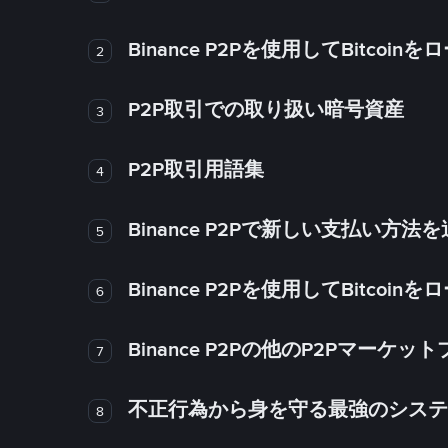
Binance P2Pを使用してBitco
2
P2P取引での取り扱い暗号資産
3
P2P取引用語集
4
Binance P2Pで新しい支払い方
5
Binance P2Pを使用してBitco
6
Binance P2Pの他のP2Pマー
7
不正行為から身を守る最強のシステム－
8