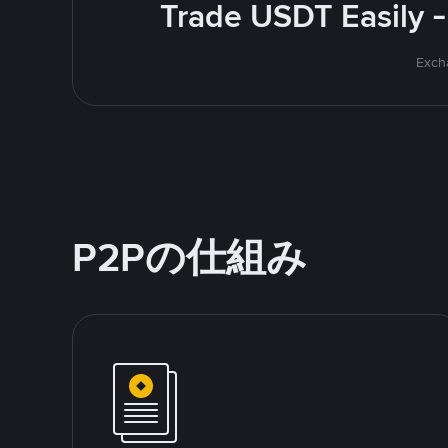
Trade USDT Easily -
Excha
P2Pの仕組み