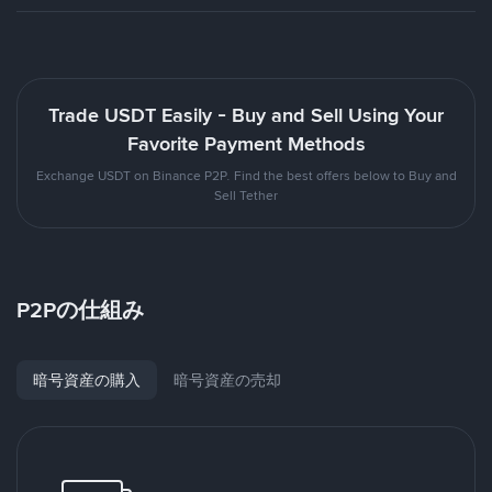
Trade USDT Easily - Buy and Sell Using Your
Favorite Payment Methods
Exchange USDT on Binance P2P. Find the best offers below to Buy and
Sell Tether
P2Pの仕組み
暗号資産の購入
暗号資産の売却