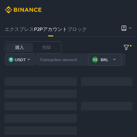
エクスプレス
P2Pアカウント
ブロック
購入
売却
USDT
BRL