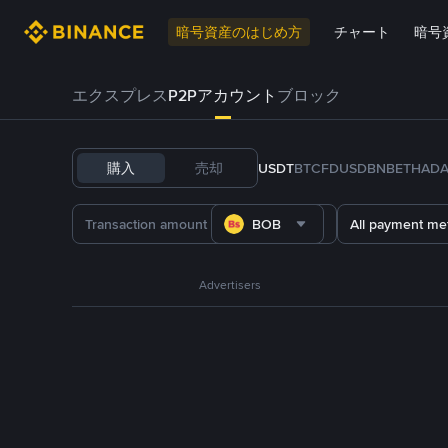
暗号資産のはじめ方
チャート
暗号
エクスプレス
P2Pアカウント
ブロック
購入
売却
USDT
BTC
FDUSD
BNB
ETH
AD
BOB
All payment me
Advertisers