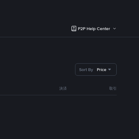
P2P Help Center
Sort By
Price
決済
取引