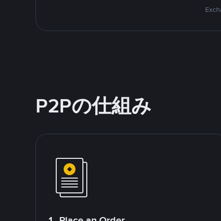
Excha
P2Pの仕組み
1. Place an Order