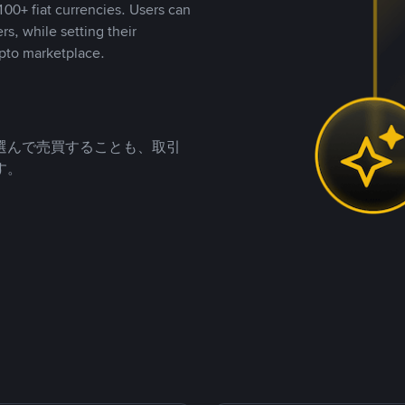
00+ fiat currencies. Users can
rs, while setting their
pto marketplace.
選んで売買することも、取引
す。