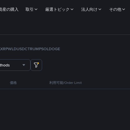
資産の購入
取引
厳選トピック
法人向け
その他
A
XRP
WLD
USDC
TRUMP
SOL
DOGE
thods
価格
利用可能/Order Limit