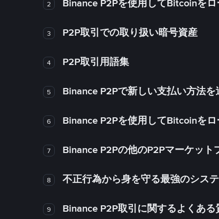
Binance P2Pを使用してBitco
2
P2P取引での取り扱い暗号資産
3
P2P取引用語集
4
Binance P2Pで新しい支払い方
5
Binance P2Pを使用してBitco
6
Binance P2Pの他のP2Pマー
7
不正行為から身を守る最強のシステム－
8
Binance P2P取引に関するよくあ
9