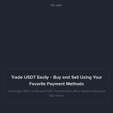
No Ads
Trade USDT Easily - Buy and Sell Using Your
Favorite Payment Methods
Exchange USDT on Binance P2P. Find the best offers below to Buy and
Sell Tether