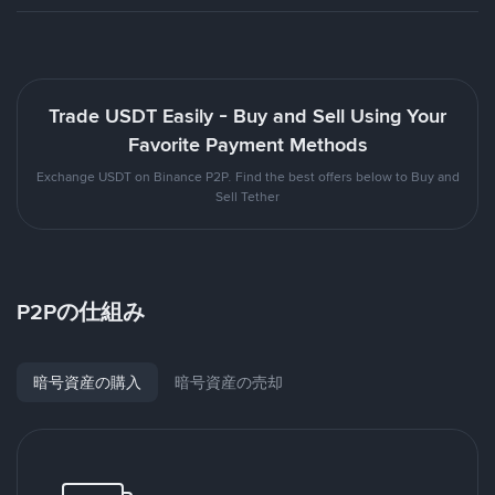
Trade USDT Easily - Buy and Sell Using Your
Favorite Payment Methods
Exchange USDT on Binance P2P. Find the best offers below to Buy and
Sell Tether
P2Pの仕組み
暗号資産の購入
暗号資産の売却