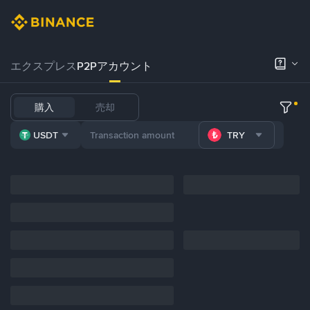
エクスプレス
P2Pアカウント
購入
売却
USDT
TRY