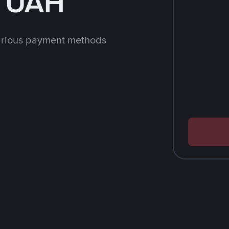
h UAH
arious payment methods