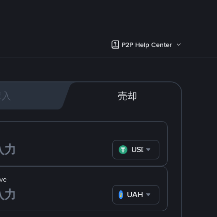
P2P Help Center
購入
売却
USDT
ve
UAH