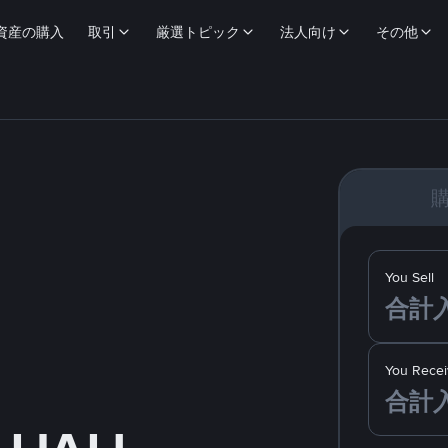
資産の購入
取引
厳選トピック
法人向け
その他
You Sell
You Recei