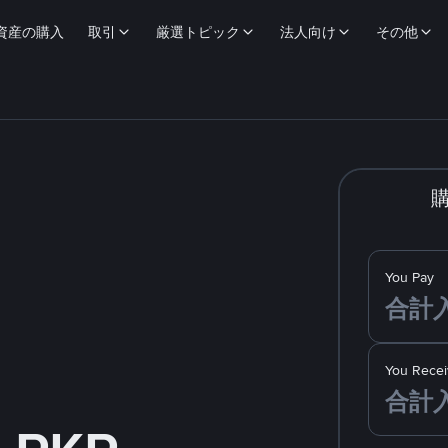
資産の購入
取引
厳選トピック
法人向け
その他
You Pay
You Recei