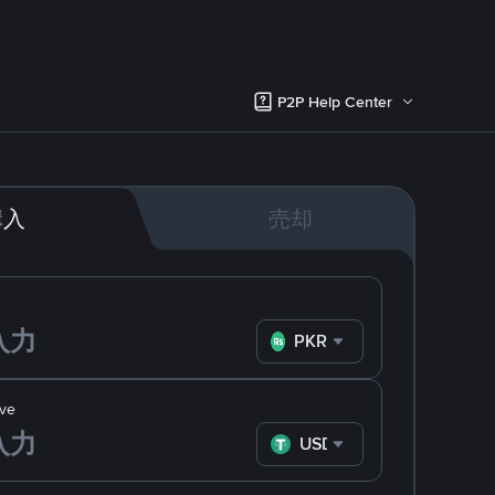
P2P Help Center
購入
売却
PKR
ve
USDT