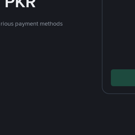
h PKR
arious payment methods