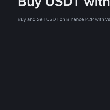
Buy USDT wit
Buy and Sell USDT on Binance P2P with v