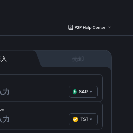
P2P Help Center
購入
売却
SAR
ve
TST