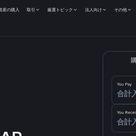
資産の購入
取引
厳選トピック
法人向け
その他
You Pay
You Recei