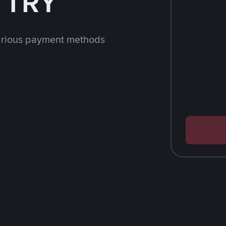
h TRY
arious payment methods