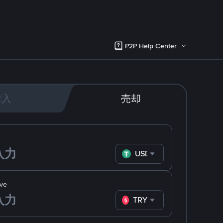
P2P Help Center
購入
売却
USDT
ve
TRY