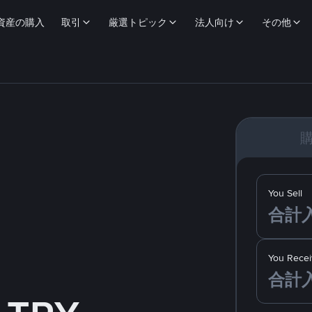
資産の購入
取引
厳選トピック
法人向け
その他
You Sell
You Recei