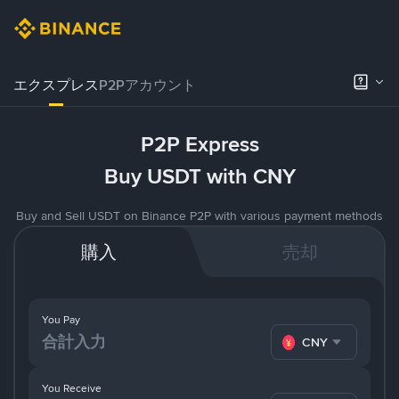
エクスプレス
P2Pアカウント
P2P Express
Buy USDT with CNY
Buy and Sell USDT on Binance P2P with various payment methods
購入
売却
You Pay
CNY
You Receive