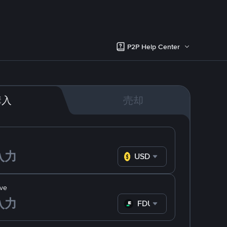
P2P Help Center
購入
売却
USD
ve
FDUSD