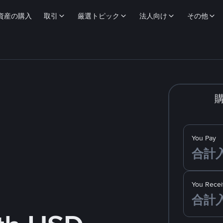
資産の購入
取引
厳選トピック
法人向け
その他
You Pay
You Recei