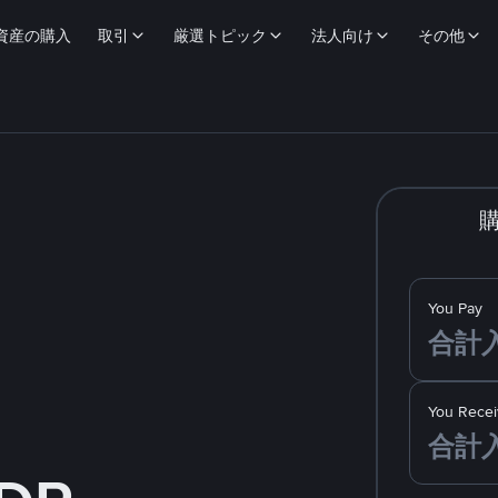
資産の購入
取引
厳選トピック
法人向け
その他
You Pay
You Recei