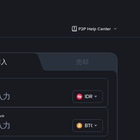
P2P Help Center
購入
売却
IDR
ve
BTC