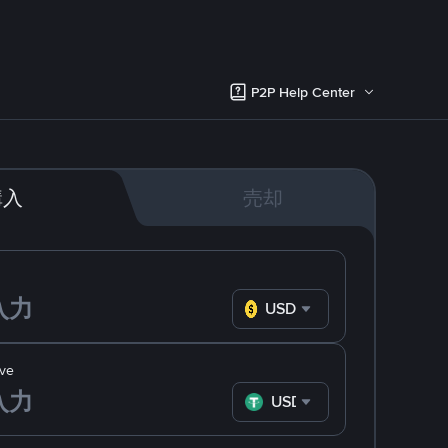
P2P Help Center
購入
売却
USD
ve
USDT