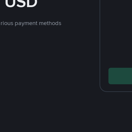
h USD
arious payment methods