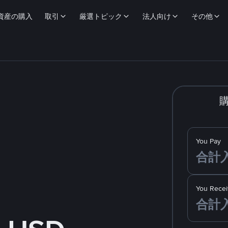
資産の購入
取引
厳選トピック
法人向け
その他
You Pay
You Recei