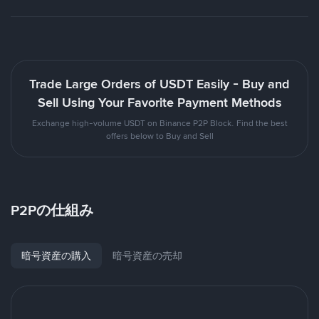
Trade Large Orders of USDT Easily - Buy and
Sell Using Your Favorite Payment Methods
Exchange high-volume USDT on Binance P2P Block. Find the best
offers below to Buy and Sell
P2Pの仕組み
暗号資産の購入
暗号資産の売却