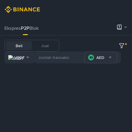
Ekspres
P2P
Blok
Beli
Jual
USDT
AED