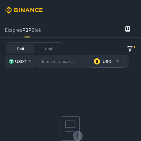
Ekspres
P2P
Blok
Beli
Jual
USDT
USD