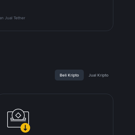
n Jual Tether
Beli Kripto
Jual Kripto