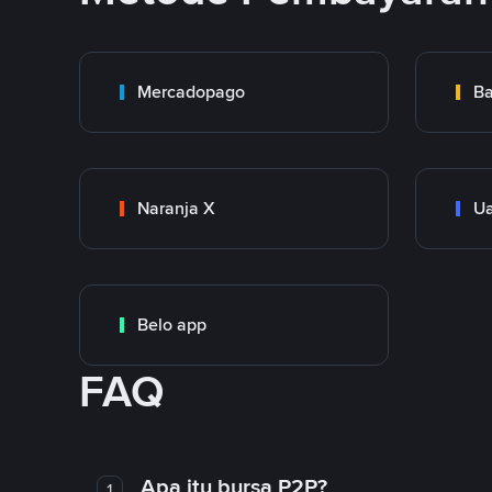
Mercadopago
Ba
Naranja X
Ua
Belo app
FAQ
Apa itu bursa P2P?
1