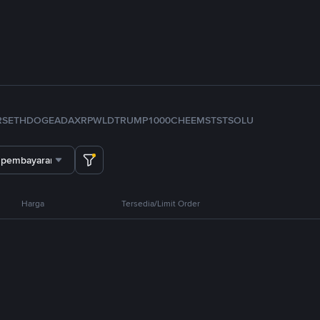
RS
ETH
DOGE
ADA
XRP
WLD
TRUMP
1000CHEEMS
TST
SOL
U
 pembayaran
Harga
Tersedia/Limit Order