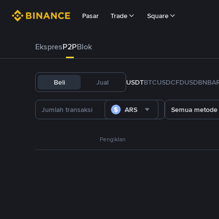
Pasar
Trade
Square
Ekspres
P2P
Blok
Beli
Jual
USDT
BTC
USDC
FDUSD
BNB
A
ARS
Semua metode
Pengiklan