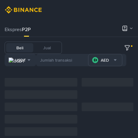
Ekspres
P2P
Beli
Jual
USDT
AED