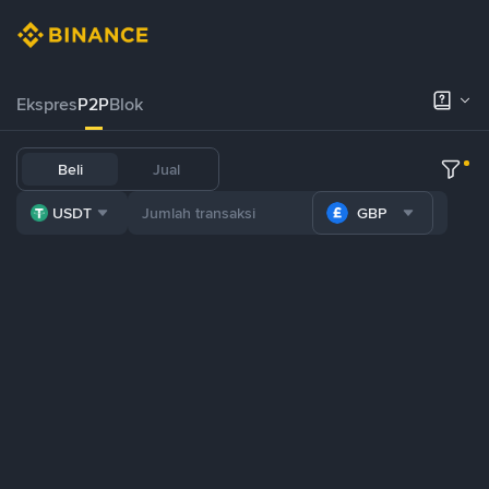
Ekspres
P2P
Blok
Beli
Jual
USDT
GBP