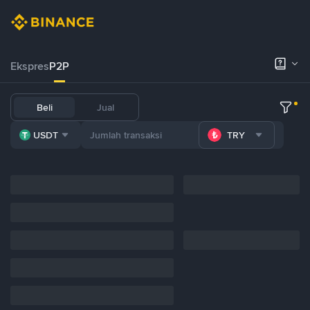
Ekspres
P2P
Beli
Jual
USDT
TRY