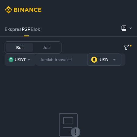
Ekspres
P2P
Blok
Beli
Jual
USDT
USD