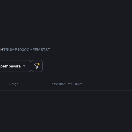
TH
TRUMP
1000CHEEMS
TST
 pembayaran
Harga
Tersedia/Limit Order