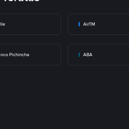
lle
AirTM
nco Pichincha
ABA