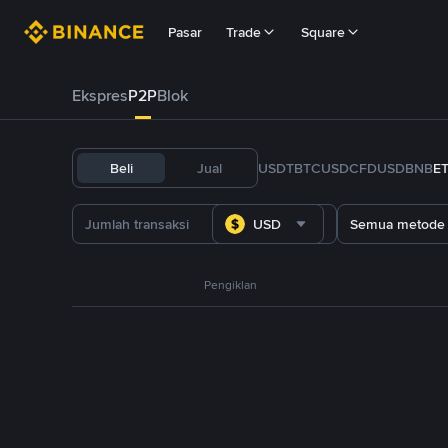
Pasar
Trade
Square
Ekspres
P2P
Blok
Beli
Jual
USDT
BTC
USDC
FDUSD
BNB
E
USD
Semua metode
Pengiklan