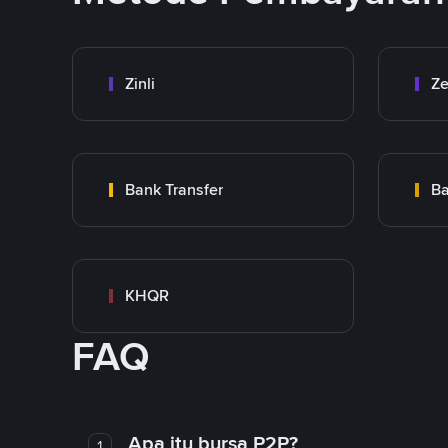
Zinli
Ze
Bank Transfer
Ba
KHQR
FAQ
Apa itu bursa P2P?
1