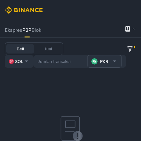
Ekspres
P2P
Blok
Beli
Jual
SOL
PKR