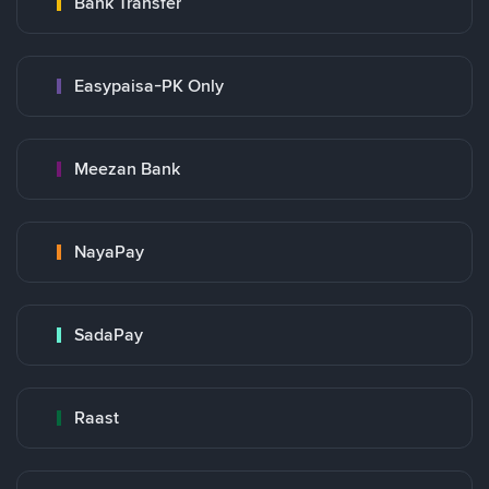
Bank Transfer
Easypaisa-PK Only
Meezan Bank
NayaPay
SadaPay
Raast