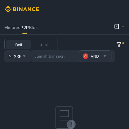
Ekspres
P2P
Blok
Beli
Jual
XRP
VND