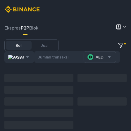
Ekspres
P2P
Blok
Beli
Jual
USDT
AED