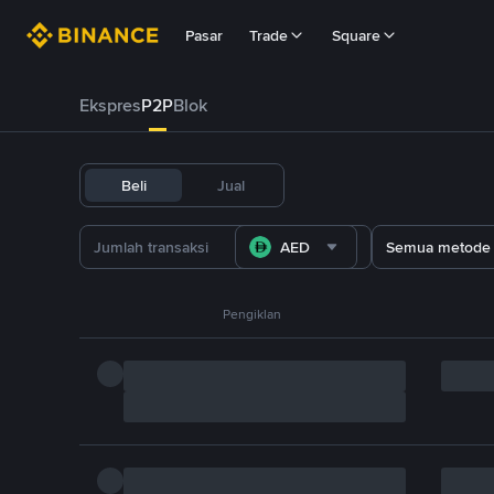
Pasar
Trade
Square
Ekspres
P2P
Blok
Beli
Jual
AED
Semua metode
Pengiklan