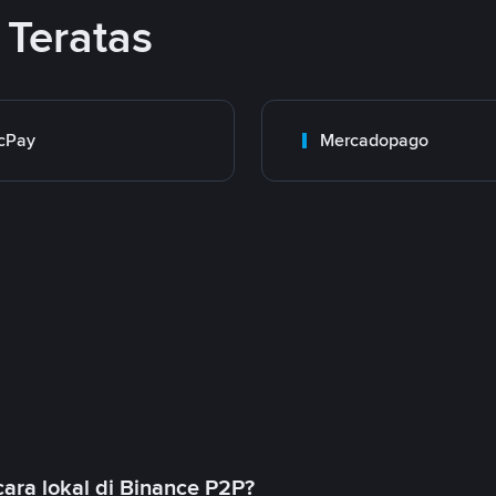
Teratas
cPay
Mercadopago
ara lokal di Binance P2P?