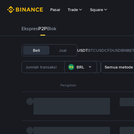
Pasar
Trade
Square
Ekspres
P2P
Blok
Beli
Jual
USDT
BTC
USDC
FDUSD
BNB
E
BRL
Semua metode
Pengiklan