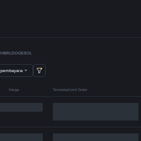
TH
BRL
DOGE
SOL
 pembayaran
Harga
Tersedia/Limit Order