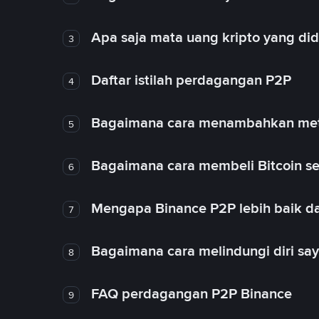
Apa saja mata uang kripto yang d
3
Daftar istilah perdagangan P2P
4
Bagaimana cara menambahkan met
5
Bagaimana cara membeli Bitcoin se
6
Mengapa Binance P2P lebih baik da
7
Bagaimana cara melindungi diri sa
8
FAQ perdagangan P2P Binance
9