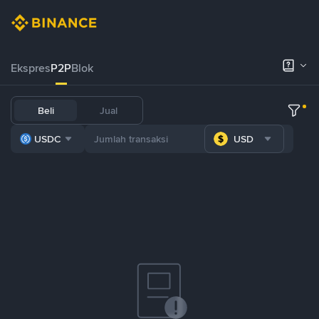
Ekspres
P2P
Blok
Beli
Jual
USDC
USD