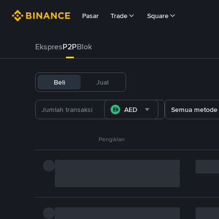
Pasar
Trade
Square
Ekspres
P2P
Blok
Beli
Jual
AED
Semua metode
Pengiklan