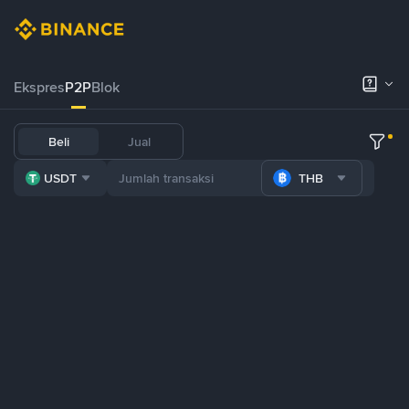
Ekspres
P2P
Blok
Beli
Jual
USDT
THB