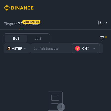
Diasuransikan
Ekspres
P2P
Premium
Beli
Jual
ASTER
CNY