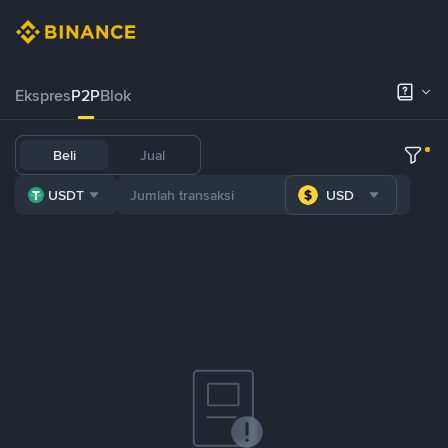
Ekspres
P2P
Blok
Beli
Jual
USDT
USD