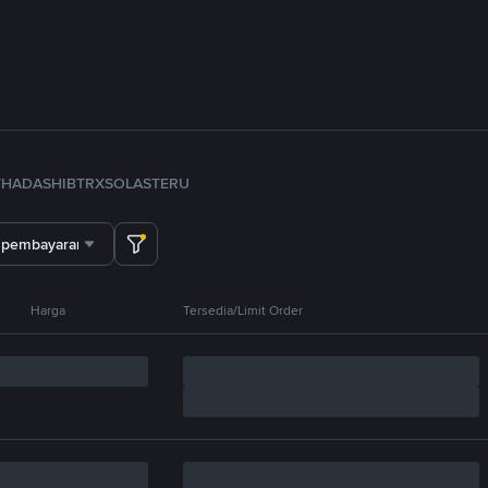
TH
ADA
SHIB
TRX
SOL
ASTER
U
 pembayaran
Harga
Tersedia/Limit Order