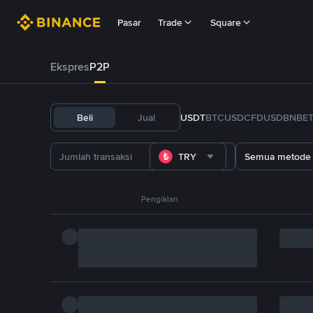
Pasar
Trade
Square
Ekspres
P2P
Beli
Jual
USDT
BTC
USDC
FDUSD
BNB
E
TRY
Semua metode
Pengiklan