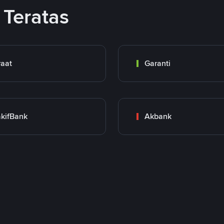
Teratas
raat
Garanti
kifBank
Akbank