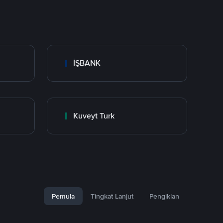
İŞBANK
Kuveyt Turk
Pemula
Tingkat Lanjut
Pengiklan