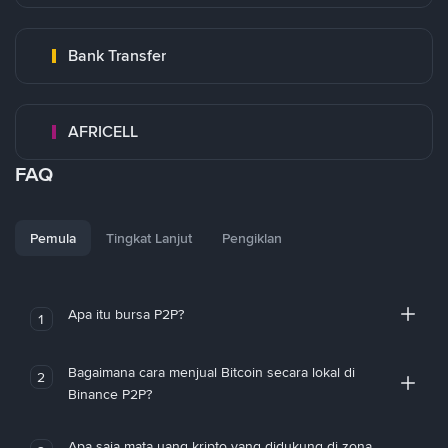
Bank Transfer
AFRICELL
FAQ
Pemula
Tingkat Lanjut
Pengiklan
Apa itu bursa P2P?
1
Bagaimana cara menjual Bitcoin secara lokal di
2
Binance P2P?
Apa saja mata uang kripto yang didukung di zona