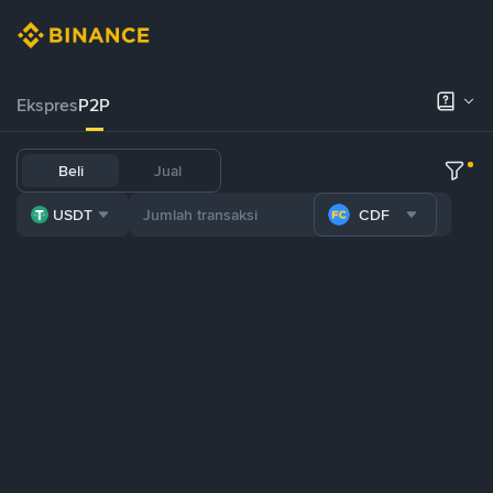
Ekspres
P2P
Beli
Jual
USDT
CDF