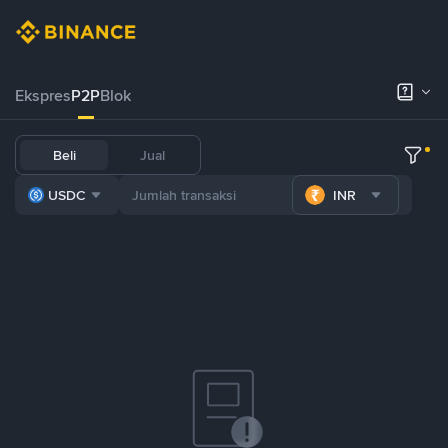
Ekspres
P2P
Blok
Beli
Jual
USDC
INR