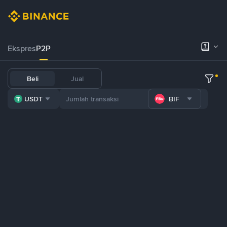
Ekspres
P2P
Beli
Jual
USDT
BIF