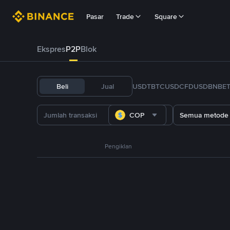
Pasar
Trade
Square
Ekspres
P2P
Blok
Beli
Jual
USDT
BTC
USDC
FDUSD
BNB
E
COP
Semua metode
Pengiklan