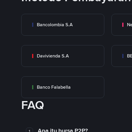
Bancolombia S.A
Ne
Davivienda S.A
B
Banco Falabella
FAQ
Apa itu bursa P2P?
1