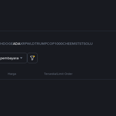
TH
DOGE
ADA
XRP
WLD
TRUMP
COP
1000CHEEMS
TST
SOL
U
 pembayaran
Harga
Tersedia/Limit Order