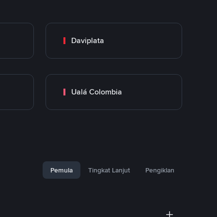
Daviplata
Ualá Colombia
Pemula
Tingkat Lanjut
Pengiklan