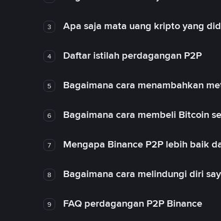
Apa saja mata uang kripto yang d
3
Daftar istilah perdagangan P2P
4
Bagaimana cara menambahkan met
5
Bagaimana cara membeli Bitcoin se
6
Mengapa Binance P2P lebih baik da
7
Bagaimana cara melindungi diri sa
8
FAQ perdagangan P2P Binance
9