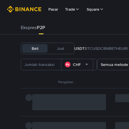
Pasar
Trade
Square
Ekspres
P2P
Beli
Jual
USDT
BTC
USDC
BNB
ETH
EURI
CHF
Semua metode
Pengiklan