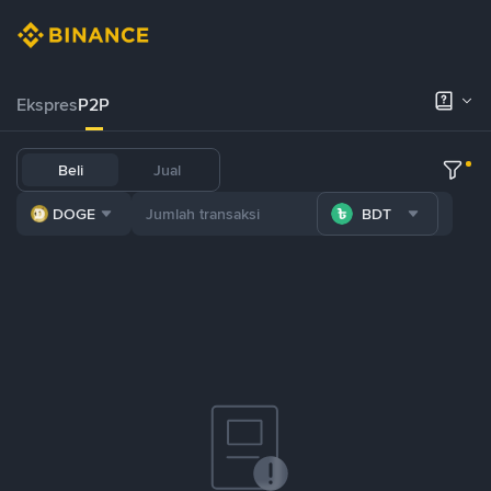
Ekspres
P2P
Beli
Jual
DOGE
BDT