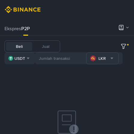
Ekspres
P2P
Beli
Jual
USDT
LKR