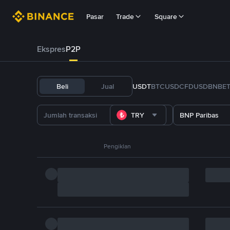
Pasar
Trade
Square
Ekspres
P2P
Beli
Jual
USDT
BTC
USDC
FDUSD
BNB
E
TRY
BNP Paribas
Pengiklan