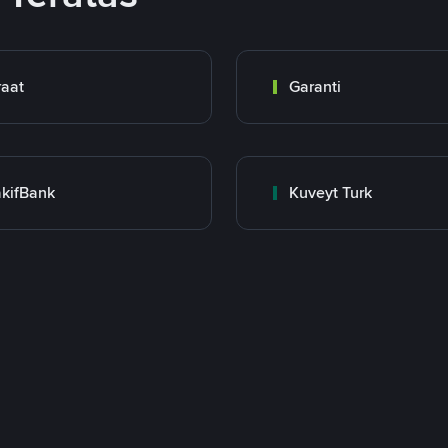
raat
Garanti
kifBank
Kuveyt Turk