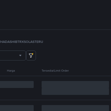
TH
ADA
SHIB
TRX
SOL
ASTER
U
Harga
Tersedia/Limit Order