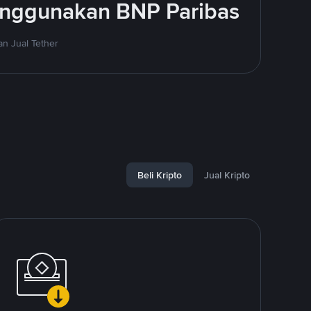
enggunakan BNP Paribas
n Jual Tether
Beli Kripto
Jual Kripto