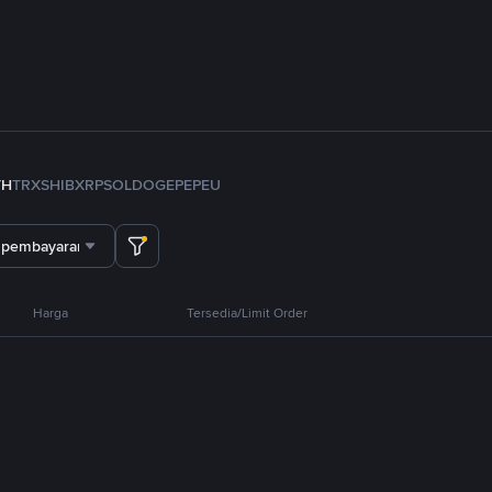
TH
TRX
SHIB
XRP
SOL
DOGE
PEPE
U
 pembayaran
Harga
Tersedia/Limit Order