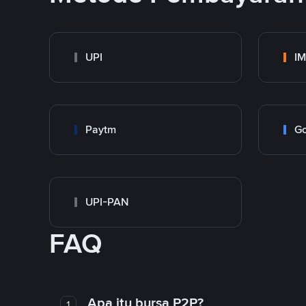
UPI
I
Paytm
Go
UPI-PAN
FAQ
Apa itu bursa P2P?
1