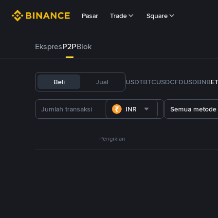
Pasar
Trade
Square
Ekspres
P2P
Blok
Beli
Jual
USDT
BTC
USDC
FDUSD
BNB
E
INR
Semua metode
Pengiklan